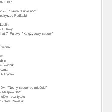
- Lublin
 7- Puławy- "Lubię noc"
iędzyrzec Podlaski
Lublin
8- Puławy
at 7- Puławy- "Księżycowy spacer"
Świdnik
ów
blin
- Świdnik
ęczna
11- Cyców
jów - "Nocny spacer po mieście"
 Milejów- "82"
ejów - bez tytułu
 - "Noc Powiśla"