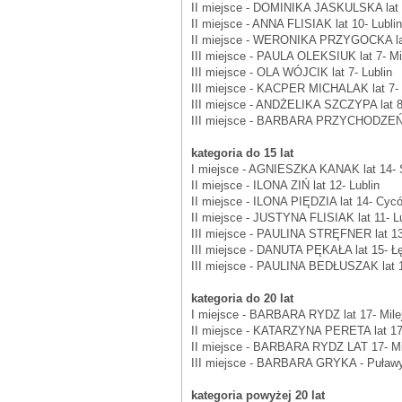
II miejsce - DOMINIKA JASKULSKA lat 8
II miejsce - ANNA FLISIAK lat 10- Lublin
II miejsce - WERONIKA PRZYGOCKA lat
III miejsce - PAULA OLEKSIUK lat 7- M
III miejsce - OLA WÓJCIK lat 7- Lublin
III miejsce - KACPER MICHALAK lat 7- 
III miejsce - ANDŻELIKA SZCZYPA lat 
III miejsce - BARBARA PRZYCHODZEŃ l
kategoria do 15 lat
I miejsce - AGNIESZKA KANAK lat 14- 
II miejsce - ILONA ZIŃ lat 12- Lublin
II miejsce - ILONA PIĘDZIA lat 14- Cyc
II miejsce - JUSTYNA FLISIAK lat 11- Lu
III miejsce - PAULINA STRĘFNER lat 13
III miejsce - DANUTA PĘKAŁA lat 15- Ł
III miejsce - PAULINA BEDŁUSZAK lat 
kategoria do 20 lat
I miejsce - BARBARA RYDZ lat 17- Mile
II miejsce - KATARZYNA PERETA lat 17-
II miejsce - BARBARA RYDZ LAT 17- Mil
III miejsce - BARBARA GRYKA - Puławy
kategoria powyżej 20 lat