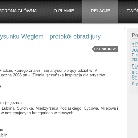
STRONA GŁÓWNA
O PLAMIE
RELACJE
TWÓ
Po
ysunku Węglem - protokół obrad jury
o P
KONKURSY
JUB
Pla
20
PLA
ładzie, którego znaleźli się artyści biorący udział w IV
II
zna 2008 pn - "Ziemia łęczyńska inspiracja dla artystów" :
RY
Kry
a
a ( Łęczna)
, Lublina, Świdnika, Międzyrzeca Podlaskiego, Cycowa, Milejowa i
 w następujacych kategoriach wiekowych:
in
blin