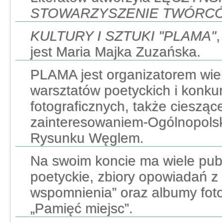
STOWARZYSZENIE TWÓRC
KULTURY I SZTUKI "PLAMA"
jest Maria Majka Zuzańska.
PLAMA jest organizatorem wiel
warsztatów poetyckich i konku
fotograficznych, także cieszą
zainteresowaniem-Ogólnopols
Rysunku Węglem.
Na swoim koncie ma wiele publ
poetyckie, zbiory opowiadań z 
wspomnienia” oraz albumy foto
„Pamięć miejsc”.