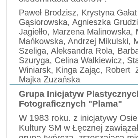
Paweł Brodzisz, Krystyna Gała
Gąsiorowska, Agnieszka Grudzi
Jagiełło, Marzena Malinowska,
Mańkowska, Andrzej Mikulski, 
Szeliga, Aleksandra Rola, Barb
Szuryga, Celina Walkiewicz, St
Winiarsk, Kinga Zając, Robert
Majka Zuzańska
Grupa Inicjatyw Plastycznyc
Fotograficznych "Plama"
W 1983 roku. z inicjatywy Os
Kultury SM w Łęcznej zawiązał
grupa twórcza, zrzeszająca m