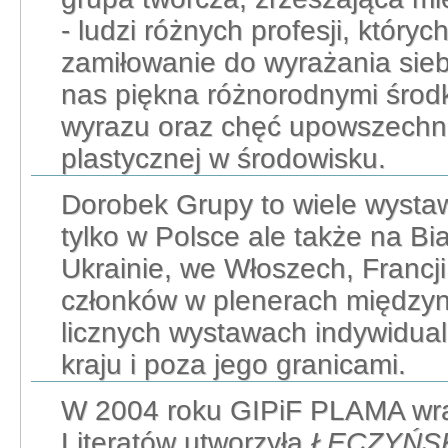
- ludzi różnych profesji, któryc
zamiłowanie do wyrażania sieb
nas piękna różnorodnymi środ
wyrazu oraz chęć upowszechni
plastycznej w środowisku.
Dorobek Grupy to wiele wysta
tylko w Polsce ale także na Bi
Ukrainie, we Włoszech, Francji
członków w plenerach między
licznych wystawach indywidual
kraju i poza jego granicami.
W 2004 roku GIPiF PLAMA wr
Literatów utworzyła
ŁĘCZYŃS