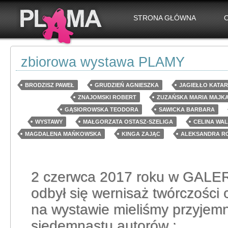
STRONA GŁÓWNA
zbiorowa wystawa PLAMY
BRODZISZ PAWEŁ
GRUDZIEŃ AGNIESZKA
JAGIEŁŁO KATA
ZNAJOMSKI ROBERT
ZUZAŃSKA MARIA MAJK
GĄSIOROWSKA TEODORA
SAWICKA BARBARA
WYSTAWY
MAŁGORZATA OSTASZ-SZELIGA
CELINA WAL
MAGDALENA MAŃKOWSKA
KINGA ZAJĄC
ALEKSANDRA R
2 czerwca 2017 roku w GALE
odbył się wernisaż twórczośc
na wystawie mieliśmy przyjem
siedemnastu autorów :