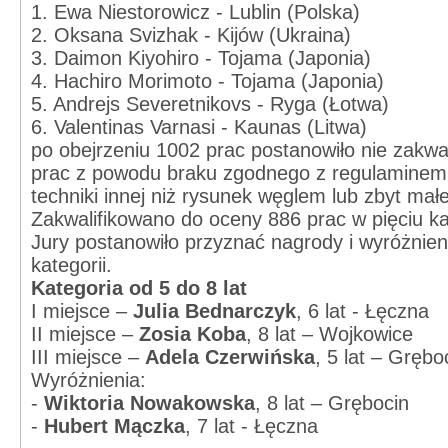
1. Ewa Niestorowicz - Lublin (Polska)
2. Oksana Svizhak - Kijów (Ukraina)
3. Daimon Kiyohiro - Tojama (Japonia)
4. Hachiro Morimoto - Tojama (Japonia)
5. Andrejs Severetnikovs - Ryga (Łotwa)
6. Valentinas Varnasi - Kaunas (Litwa)
po obejrzeniu 1002 prac postanowiło nie zakwa
prac z powodu braku zgodnego z regulaminem 
techniki innej niż rysunek węglem lub zbyt mał
Zakwalifikowano do oceny 886 prac w pięciu k
Jury postanowiło przyznać nagrody i wyróżnie
kategorii.
Kategoria od 5 do 8 lat
I miejsce –
Julia Bednarczyk
, 6 lat - Łęczna
II miejsce –
Zosia Koba
, 8 lat – Wojkowice
III miejsce –
Adela Czerwińska
, 5 lat – Grębo
Wyróżnienia:
-
Wiktoria Nowakowska
, 8 lat – Grębocin
-
Hubert Mączka
, 7 lat - Łęczna