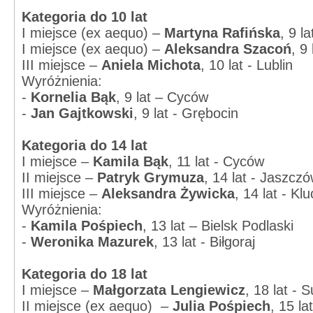
Kategoria do 10 lat
I miejsce (ex aequo) –
Martyna Rafińska
, 9 l
I miejsce (ex aequo) –
Aleksandra Szacoń
, 9
III miejsce –
Aniela Michota
, 10 lat - Lublin
Wyróżnienia:
-
Kornelia Bąk
, 9 lat – Cyców
-
Jan Gajtkowski
, 9 lat - Grębocin
Kategoria do 14 lat
I miejsce –
Kamila Bąk
, 11 lat - Cyców
II miejsce –
Patryk Grymuza
, 14 lat - Jaszcz
III miejsce –
Aleksandra Żywicka
, 14 lat - Kl
Wyróżnienia:
-
Kamila Pośpiech
, 13 lat – Bielsk Podlaski
-
Weronika Mazurek
, 13 lat - Biłgoraj
Kategoria do 18 lat
I miejsce –
Małgorzata Lengiewicz
, 18 lat - 
II miejsce (ex aequo) –
Julia Pośpiech
, 15 la