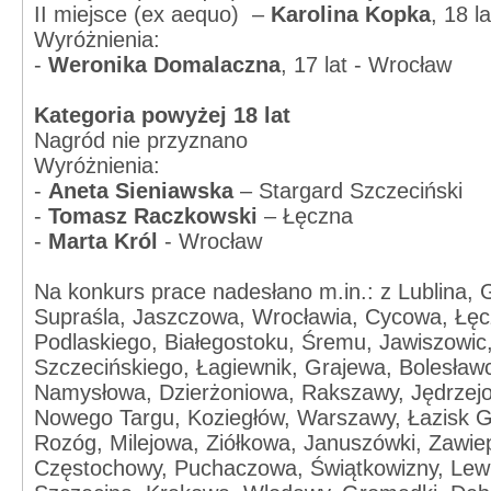
II miejsce (ex aequo) –
Karolina Kopka
, 18 l
Wyróżnienia:
-
Weronika Domalaczna
, 17 lat - Wrocław
Kategoria powyżej 18 lat
Nagród nie przyznano
Wyróżnienia:
-
Aneta Sieniawska
– Stargard Szczeciński
-
Tomasz Raczkowski
– Łęczna
-
Marta Król
- Wrocław
Na konkurs prace nadesłano m.in.: z Lublina, 
Supraśla, Jaszczowa, Wrocławia, Cycowa, Łęczn
Podlaskiego, Białegostoku, Śremu, Jawiszowic
Szczecińskiego, Łagiewnik, Grajewa, Bolesław
Namysłowa, Dzierżoniowa, Rakszawy, Jędrzejo
Nowego Targu, Koziegłów, Warszawy, Łazisk G
Rozóg, Milejowa, Ziółkowa, Januszówki, Zawiep
Częstochowy, Puchaczowa, Świątkowizny, Lewi