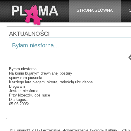
STRONA GŁÓWNA
AKTUALNOŚCI
Byłam niesforna...
Byłam niesforna
Na koniu bujanym drewnianej postury
śpiewałam piosenki
Każdego lata piegami okryta, radością ubrudzona
Biegałam
Jestem niesforna..
Przy łóżeczku coś nucę
Dla kogoś...
05.06.2005r.
© Copyright 2006 Łęczyńskie Stowarzyszenie Twórców Kultury i Sztuki